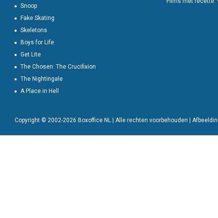
Films met recette:
Snoop
Fake Skating
Skeletons
Boys for Life
Get Lite
The Chosen: The Crucifixion
The Nightingale
A Place in Hell
Copyright © 2002-2026 Boxoffice NL | Alle rechten voorbehouden | Afbeeld