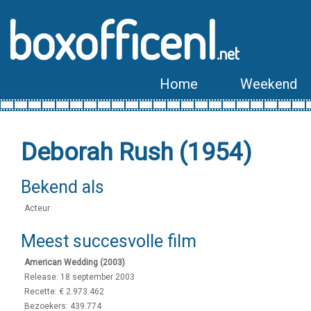
boxofficenl
.net
Home
Weekend
Deborah Rush (1954)
Bekend als
Acteur
Meest succesvolle film
American Wedding (2003)
Release: 18 september 2003
Recette: € 2.973.462
Bezoekers: 439.774