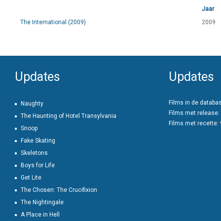
Jaar
The International (2009)
2009
Updates
Updates
Films in de databa
Naughty
Films met release:
The Haunting of Hotel Transylvania
Films met recette:
Snoop
Fake Skating
Skeletons
Boys for Life
Get Lite
The Chosen: The Crucifixion
The Nightingale
A Place in Hell