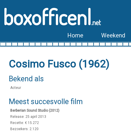
boxofficenl
.net
Home
Weekend
Cosimo Fusco (1962)
Bekend als
Acteur
Meest succesvolle film
Berberian Sound Studio (2012)
Release: 25 april 2013
Recette: € 15.272
Bezoekers: 2.120