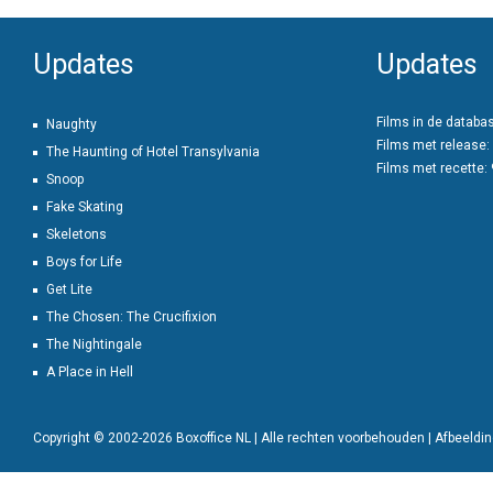
Updates
Updates
Films in de databa
Naughty
Films met release:
The Haunting of Hotel Transylvania
Films met recette:
Snoop
Fake Skating
Skeletons
Boys for Life
Get Lite
The Chosen: The Crucifixion
The Nightingale
A Place in Hell
Copyright © 2002-2026 Boxoffice NL | Alle rechten voorbehouden | Afbeeld