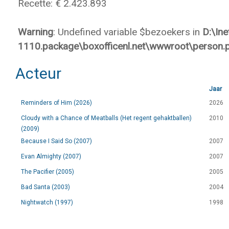
Recette: € 2.423.893
Warning
: Undefined variable $bezoekers in
D:\In
1110.package\boxofficenl.net\wwwroot\person.
Acteur
Jaar
Reminders of Him (2026)
2026
Cloudy with a Chance of Meatballs (Het regent gehaktballen)
2010
(2009)
Because I Said So (2007)
2007
Evan Almighty (2007)
2007
The Pacifier (2005)
2005
Bad Santa (2003)
2004
Nightwatch (1997)
1998