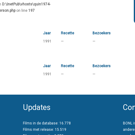
in
D:\InetPub\vhosts\quin1974-
erson.php
on line
197
Jaar
Recette
Bezoekers
1991
—
—
Jaar
Recette
Bezoekers
1991
—
—
Updates
Con
Films in de database: 16.778
BONL is
Films met release: 15.519
andere