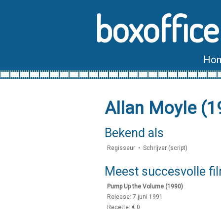
boxoffice
Ho
Allan Moyle (1
Bekend als
Regisseur • Schrijver (script)
Meest succesvolle fi
Pump Up the Volume (1990)
Release: 7 juni 1991
Recette: € 0