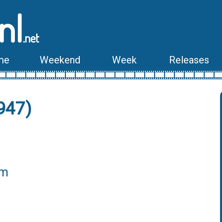
nl
.net
me
Weekend
Week
Releases
947)
lm