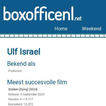
boxofficenl
.net
Home
Weekend
Ulf Israel
Bekend als
Producent
Meest succesvolle film
Sterben (Dying) (2024)
Release: 5 september 2024
Recette: € 119.717
Bezoekers: 12.473