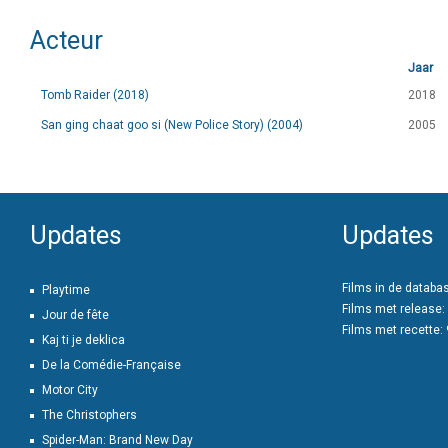
Acteur
Jaar
Tomb Raider (2018)
2018
San ging chaat goo si (New Police Story) (2004)
2005
Updates
Updates
Films in de databa
Playtime
Films met release:
Jour de fête
Films met recette:
Kaj ti je deklica
De la Comédie-Française
Motor City
The Christophers
Spider-Man: Brand New Day