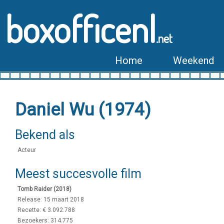
boxofficenl
.net
Home
Weekend
Daniel Wu (1974)
Bekend als
Acteur
Meest succesvolle film
Tomb Raider (2018)
Release: 15 maart 2018
Recette: € 3.092.788
Bezoekers: 314.775