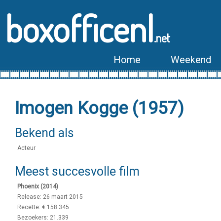
boxofficenl
.net
Home
Weekend
Imogen Kogge (1957)
Bekend als
Acteur
Meest succesvolle film
Phoenix (2014)
Release: 26 maart 2015
Recette: € 158.345
Bezoekers: 21.339