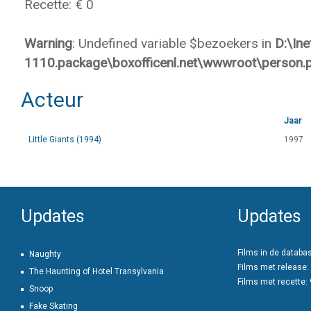
Recette: € 0
Warning
: Undefined variable $bezoekers in
D:\In
1110.package\boxofficenl.net\wwwroot\person.
Acteur
Jaar
Little Giants (1994)
1997
Updates
Updates
Films in de databa
Naughty
Films met release:
The Haunting of Hotel Transylvania
Films met recette:
Snoop
Fake Skating