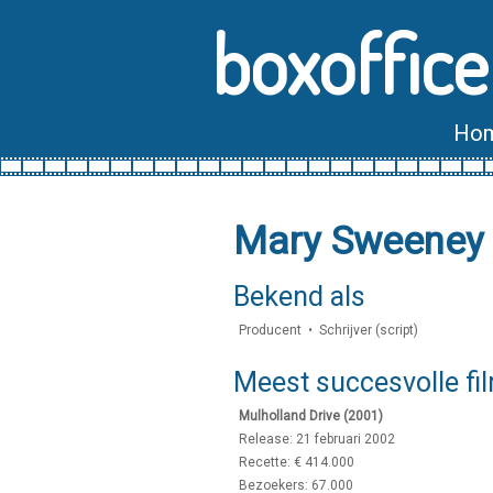
boxoffice
Ho
Mary Sweeney 
Bekend als
Producent • Schrijver (script)
Meest succesvolle fi
Mulholland Drive (2001)
Release: 21 februari 2002
Recette: € 414.000
Bezoekers: 67.000