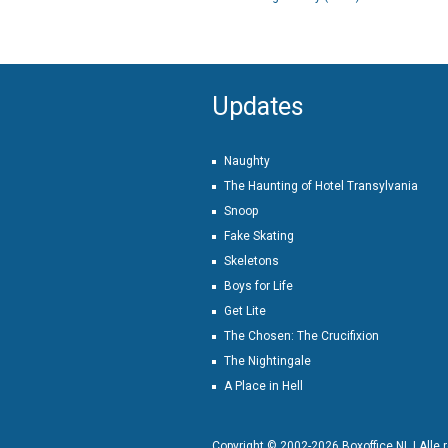
Updates
Naughty
The Haunting of Hotel Transylvania
Snoop
Fake Skating
Skeletons
Boys for Life
Get Lite
The Chosen: The Crucifixion
The Nightingale
A Place in Hell
Copyright © 2002-2026 Boxoffice NL | Alle