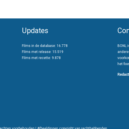
Updates
Con
Films in de database: 16.778
BONL is
Films met release: 15.519
andere
Films met recette: 9.878
voorko
het fixe
Redact
 rechten voorbehouden | Afbeeldingen copyright van rechthebbenden