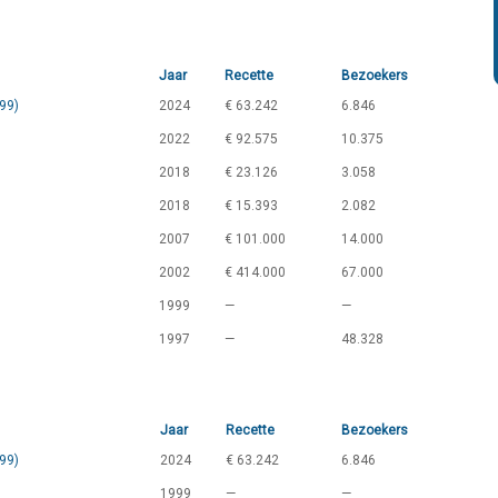
Jaar
Recette
Bezoekers
999)
2024
€ 63.242
6.846
2022
€ 92.575
10.375
2018
€ 23.126
3.058
2018
€ 15.393
2.082
2007
€ 101.000
14.000
2002
€ 414.000
67.000
1999
—
—
1997
—
48.328
Jaar
Recette
Bezoekers
999)
2024
€ 63.242
6.846
1999
—
—