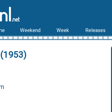
nl
.net
me
Weekend
Week
Releases
(1953)
lm