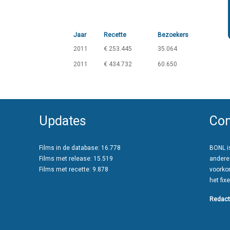
Jaar
Recette
Bezoekers
2011
€ 253.445
35.064
2011
€ 434.732
60.650
Updates
Con
Films in de database: 16.778
BONL is
Films met release: 15.519
andere
Films met recette: 9.878
voorko
het fixe
Redact