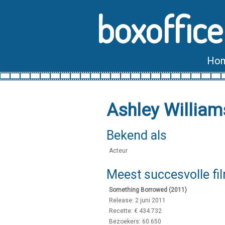
boxoffice
Ho
Ashley William
Bekend als
Acteur
Meest succesvolle fi
Something Borrowed (2011)
Release: 2 juni 2011
Recette: € 434.732
Bezoekers: 60.650