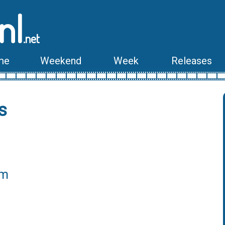
nl
.net
me
Weekend
Week
Releases
s
lm