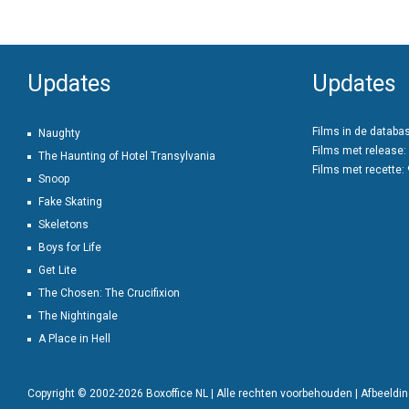
Updates
Updates
Films in de databa
Naughty
Films met release:
The Haunting of Hotel Transylvania
Films met recette:
Snoop
Fake Skating
Skeletons
Boys for Life
Get Lite
The Chosen: The Crucifixion
The Nightingale
A Place in Hell
Copyright © 2002-2026 Boxoffice NL | Alle rechten voorbehouden | Afbeeld