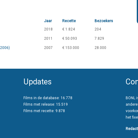
Jaar
Recette
Bezoekers
2018
€ 1.824
204
2011
€ 50.093
7.829
(2006)
2007
€ 153.000
28.000
Updates
Con
Films in de database: 16.778
BONL is
Films met release: 15.519
andere
Films met recette: 9.878
voorko
het fixe
Redact