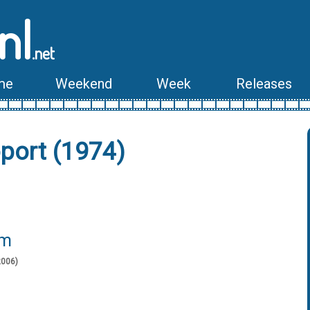
nl
.net
me
Weekend
Week
Releases
port (1974)
lm
2006)