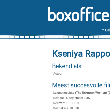
boxoffice
Ho
Kseniya Rappo
Bekend als
Acteur
Meest succesvolle fi
La sconosciuta (The Unknown Woman) (
Release: 6 september 2007
Recette: € 153.000
Bezoekers: 28.000