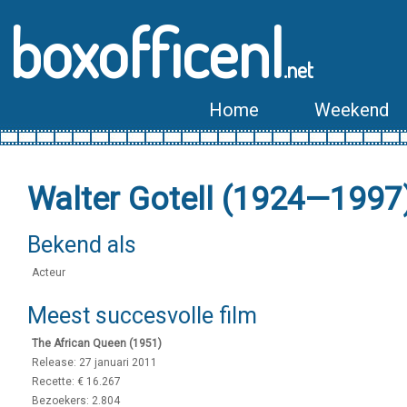
boxofficenl
.net
Home
Weekend
Walter Gotell (1924—1997
Bekend als
Acteur
Meest succesvolle film
The African Queen (1951)
Release: 27 januari 2011
Recette: € 16.267
Bezoekers: 2.804