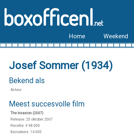
boxofficenl
.net
Home
Weekend
Josef Sommer (1934)
Bekend als
Acteur
Meest succesvolle film
The Invasion (2007)
Release: 25 oktober 2007
Recette: € 98.000
Bezoekers: 14.000