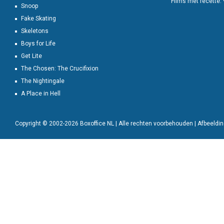
Films met recette:
Snoop
Fake Skating
Skeletons
Boys for Life
Get Lite
The Chosen: The Crucifixion
The Nightingale
A Place in Hell
Copyright © 2002-2026 Boxoffice NL | Alle rechten voorbehouden | Afbeeld