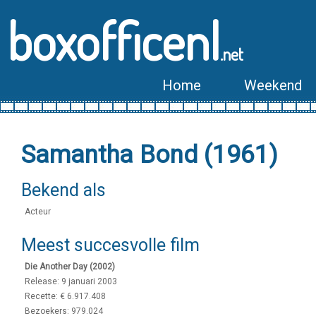
boxofficenl
.net
Home
Weekend
Samantha Bond (1961)
Bekend als
Acteur
Meest succesvolle film
Die Another Day (2002)
Release: 9 januari 2003
Recette: € 6.917.408
Bezoekers: 979.024