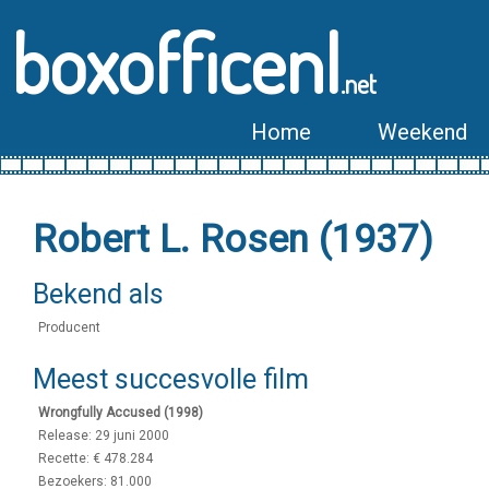
boxofficenl
.net
Home
Weekend
Robert L. Rosen (1937)
Bekend als
Producent
Meest succesvolle film
Wrongfully Accused (1998)
Release: 29 juni 2000
Recette: € 478.284
Bezoekers: 81.000