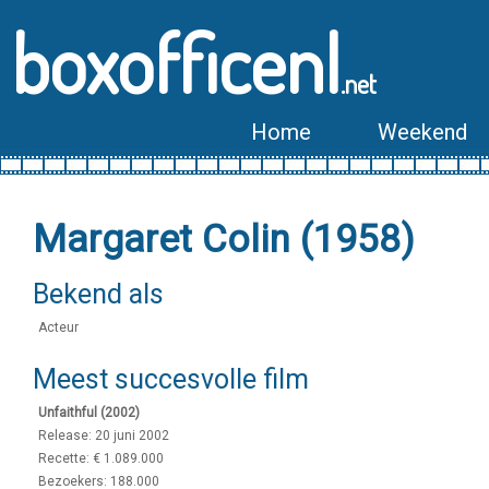
boxofficenl
.net
Home
Weekend
Margaret Colin (1958)
Bekend als
Acteur
Meest succesvolle film
Unfaithful (2002)
Release: 20 juni 2002
Recette: € 1.089.000
Bezoekers: 188.000