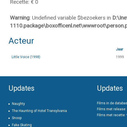
Recette: € 0
Warning
: Undefined variable $bezoekers in
D:\In
1110.package\boxofficenl.net\wwwroot\person.
Acteur
Jaar
Little Voice (1998)
1999
Updates
Updates
Films in de databa
Naughty
Films met release:
The Haunting of Hotel Transylvania
Films met recette:
Snoop
Fake Skating