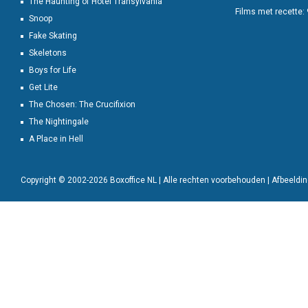
The Haunting of Hotel Transylvania
Films met recette:
Snoop
Fake Skating
Skeletons
Boys for Life
Get Lite
The Chosen: The Crucifixion
The Nightingale
A Place in Hell
Copyright © 2002-2026 Boxoffice NL | Alle rechten voorbehouden | Afbeeld