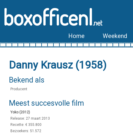
boxofficenl
.net
Home
Weekend
Danny Krausz (1958)
Bekend als
Producent
Meest succesvolle film
Yoko (2012)
Release: 27 maart 2013
Recette: € 355.800
Bezoekers: 51.572