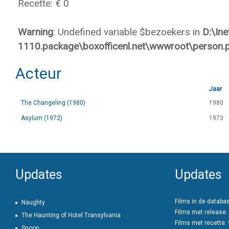
Recette: € 0
Warning
: Undefined variable $bezoekers in
D:\In
1110.package\boxofficenl.net\wwwroot\person.
Acteur
Jaar
The Changeling (1980)
1980
Asylum (1972)
1973
Updates
Updates
Films in de databa
Naughty
Films met release:
The Haunting of Hotel Transylvania
Films met recette:
Snoop