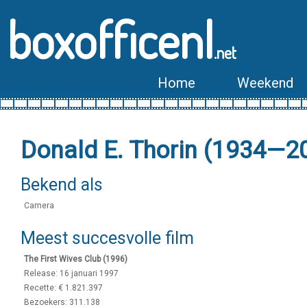
boxofficenl
.net
Home
Weekend
Donald E. Thorin (1934—2
Bekend als
Camera
Meest succesvolle film
The First Wives Club (1996)
Release: 16 januari 1997
Recette: € 1.821.397
Bezoekers: 311.138