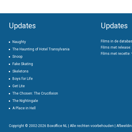
Updates
Updates
Films in de databa
Naughty
Films met release:
The Haunting of Hotel Transylvania
Films met recette:
Snoop
Fake Skating
Skeletons
Boys for Life
Get Lite
The Chosen: The Crucifixion
The Nightingale
A Place in Hell
Copyright © 2002-2026 Boxoffice NL | Alle rechten voorbehouden | Afbeeld