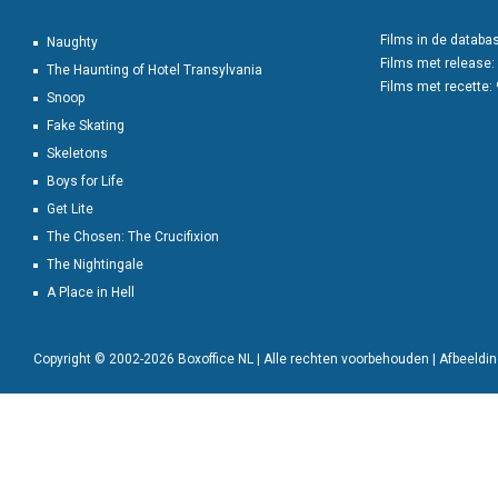
Films in de databa
Naughty
Films met release:
The Haunting of Hotel Transylvania
Films met recette:
Snoop
Fake Skating
Skeletons
Boys for Life
Get Lite
The Chosen: The Crucifixion
The Nightingale
A Place in Hell
Copyright © 2002-2026 Boxoffice NL | Alle rechten voorbehouden | Afbeeld