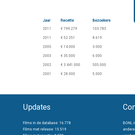
Jaar
Recette
Bezoekers
2011
€ 799.279
103.783
2011
€ 52.251
8.619
2005
€ 14.000
3.000
2003
€ 35.000
6.000
2002
€ 3.441.000
505.000
2001
€ 28.000
5.000
Updates
Con
Films in de database: 16.778
BONL is
Films met release: 15.519
andere