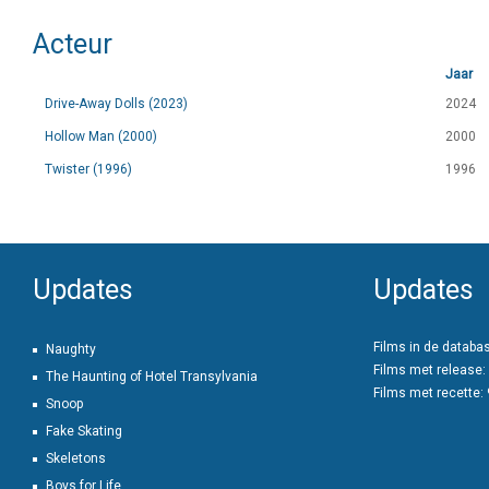
Acteur
Jaar
Drive-Away Dolls (2023)
2024
Hollow Man (2000)
2000
Twister (1996)
1996
Updates
Updates
Films in de databa
Naughty
Films met release:
The Haunting of Hotel Transylvania
Films met recette:
Snoop
Fake Skating
Skeletons
Boys for Life