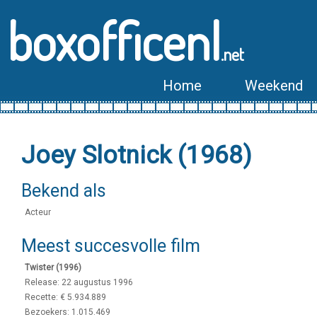
boxofficenl
.net
Home
Weekend
Joey Slotnick (1968)
Bekend als
Acteur
Meest succesvolle film
Twister (1996)
Release: 22 augustus 1996
Recette: € 5.934.889
Bezoekers: 1.015.469