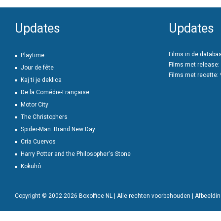
Updates
Updates
Films in de databa
Playtime
Films met release:
Jour de fête
Films met recette:
Kaj ti je deklica
De la Comédie-Française
Motor City
The Christophers
Spider-Man: Brand New Day
Cría Cuervos
Harry Potter and the Philosopher's Stone
Kokuhô
Copyright © 2002-2026 Boxoffice NL | Alle rechten voorbehouden | Afbeeld