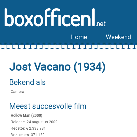
boxofficenl
.net
Home
Weekend
Jost Vacano (1934)
Bekend als
Camera
Meest succesvolle film
Hollow Man (2000)
Release: 24 augustus 2000
Recette: € 2.338.981
Bezoekers: 371.130