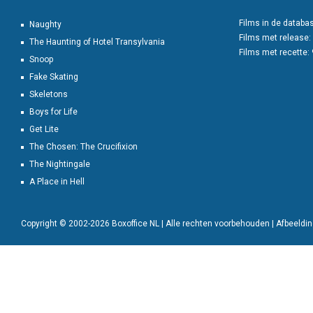
Films in de databa
Naughty
Films met release:
The Haunting of Hotel Transylvania
Films met recette:
Snoop
Fake Skating
Skeletons
Boys for Life
Get Lite
The Chosen: The Crucifixion
The Nightingale
A Place in Hell
Copyright © 2002-2026 Boxoffice NL | Alle rechten voorbehouden | Afbeeld