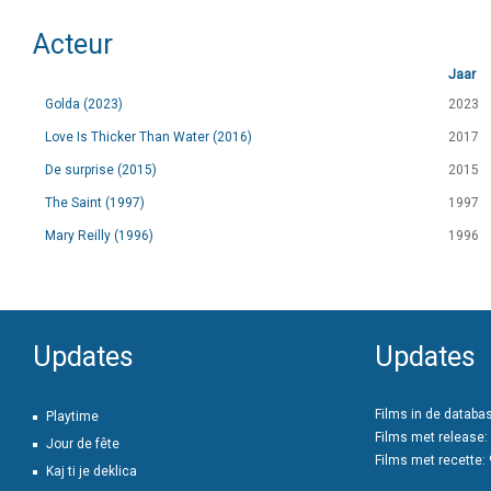
Acteur
Jaar
Golda (2023)
2023
Love Is Thicker Than Water (2016)
2017
De surprise (2015)
2015
The Saint (1997)
1997
Mary Reilly (1996)
1996
Updates
Updates
Films in de databa
Playtime
Films met release:
Jour de fête
Films met recette:
Kaj ti je deklica