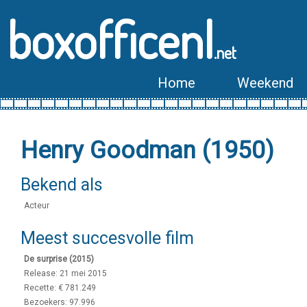
boxofficenl
.net
Home
Weekend
Henry Goodman (1950)
Bekend als
Acteur
Meest succesvolle film
De surprise (2015)
Release: 21 mei 2015
Recette: € 781.249
Bezoekers: 97.996