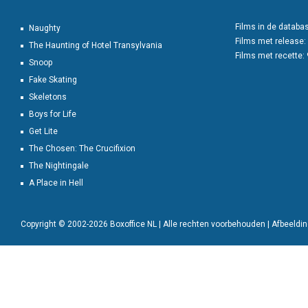
Films in de databa
Naughty
Films met release:
The Haunting of Hotel Transylvania
Films met recette:
Snoop
Fake Skating
Skeletons
Boys for Life
Get Lite
The Chosen: The Crucifixion
The Nightingale
A Place in Hell
Copyright © 2002-2026 Boxoffice NL | Alle rechten voorbehouden | Afbeeld