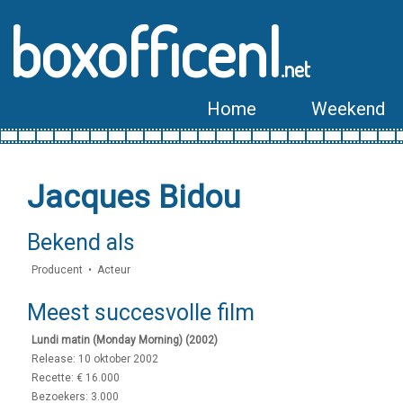
boxofficenl
.net
Home
Weekend
Jacques Bidou
Bekend als
Producent • Acteur
Meest succesvolle film
Lundi matin (Monday Morning) (2002)
Release: 10 oktober 2002
Recette: € 16.000
Bezoekers: 3.000