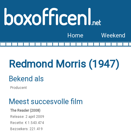
boxofficenl
.net
Home
Weekend
Redmond Morris (1947)
Bekend als
Producent
Meest succesvolle film
The Reader (2008)
Release: 2 april 2009
Recette: € 1.543.474
Bezoekers: 221.419