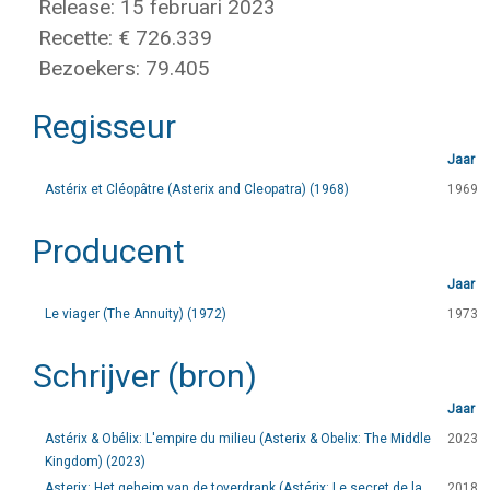
Release: 15 februari 2023
Recette: € 726.339
Bezoekers: 79.405
Regisseur
Jaar
Astérix et Cléopâtre (Asterix and Cleopatra) (1968)
1969
Producent
Jaar
Le viager (The Annuity) (1972)
1973
Schrijver (bron)
Jaar
Astérix & Obélix: L'empire du milieu (Asterix & Obelix: The Middle
2023
Kingdom) (2023)
Asterix: Het geheim van de toverdrank (Astérix: Le secret de la
2018