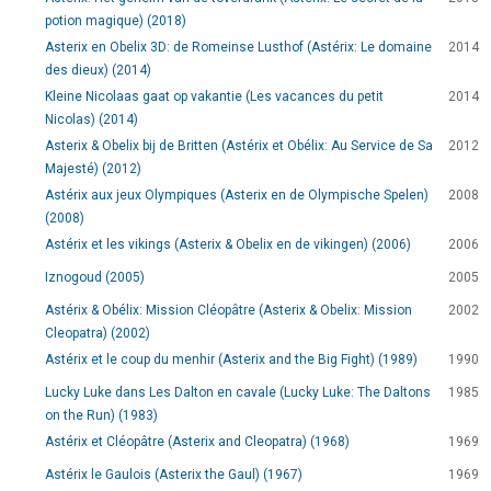
potion magique) (2018)
Asterix en Obelix 3D: de Romeinse Lusthof (Astérix: Le domaine
2014
des dieux) (2014)
Kleine Nicolaas gaat op vakantie (Les vacances du petit
2014
Nicolas) (2014)
Asterix & Obelix bij de Britten (Astérix et Obélix: Au Service de Sa
2012
Majesté) (2012)
Astérix aux jeux Olympiques (Asterix en de Olympische Spelen)
2008
(2008)
Astérix et les vikings (Asterix & Obelix en de vikingen) (2006)
2006
Iznogoud (2005)
2005
Astérix & Obélix: Mission Cléopâtre (Asterix & Obelix: Mission
2002
Cleopatra) (2002)
Astérix et le coup du menhir (Asterix and the Big Fight) (1989)
1990
Lucky Luke dans Les Dalton en cavale (Lucky Luke: The Daltons
1985
on the Run) (1983)
Astérix et Cléopâtre (Asterix and Cleopatra) (1968)
1969
Astérix le Gaulois (Asterix the Gaul) (1967)
1969