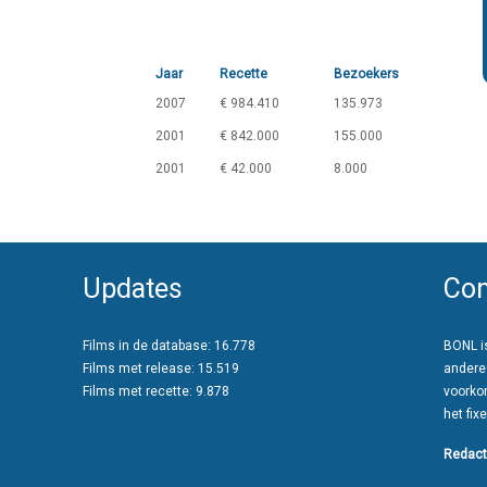
Jaar
Recette
Bezoekers
2007
€ 984.410
135.973
2001
€ 842.000
155.000
2001
€ 42.000
8.000
Updates
Con
Films in de database: 16.778
BONL is
Films met release: 15.519
andere
Films met recette: 9.878
voorko
het fixe
Redact