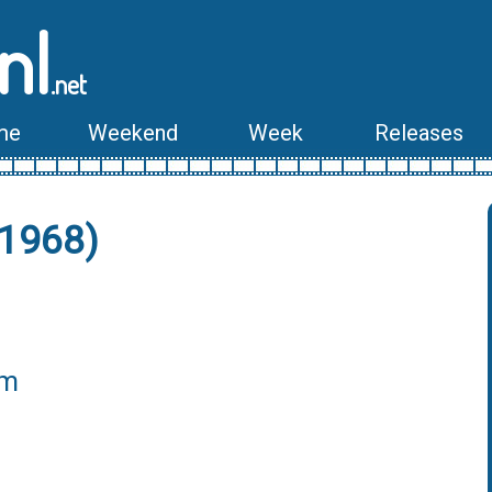
nl
.net
me
Weekend
Week
Releases
(1968)
lm