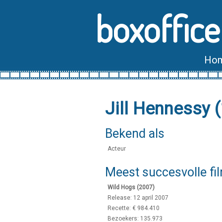
boxoffice
Ho
Jill Hennessy 
Bekend als
Acteur
Meest succesvolle fi
Wild Hogs (2007)
Release: 12 april 2007
Recette: € 984.410
Bezoekers: 135.973