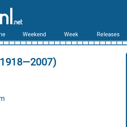
nl
.net
me
Weekend
Week
Releases
(1918—2007)
lm