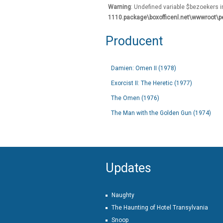
Warning
: Undefined variable $bezoekers 
1110.package\boxofficenl.net\wwwroot\p
Producent
Damien: Omen II (1978)
Exorcist II: The Heretic (1977)
The Omen (1976)
The Man with the Golden Gun (1974)
Updates
Naughty
The Haunting of Hotel Transylvania
Snoop