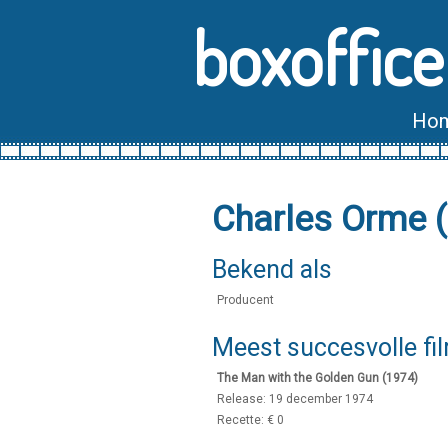
boxoffice
Ho
Charles Orme 
Bekend als
Producent
Meest succesvolle fi
The Man with the Golden Gun (1974)
Release: 19 december 1974
Recette: € 0