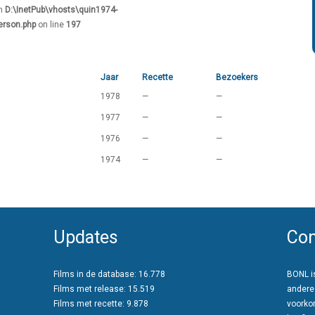
in
D:\InetPub\vhosts\quin1974-
erson.php
on line
197
Jaar
Recette
Bezoekers
1978
—
—
1977
—
—
1976
—
—
1974
—
—
Updates
Con
Films in de database: 16.778
BONL is
Films met release: 15.519
andere
Films met recette: 9.878
voorko