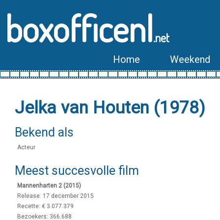
boxofficenl
.net
Home
Weekend
Jelka van Houten (1978)
Bekend als
Acteur
Meest succesvolle film
Mannenharten 2 (2015)
Release: 17 december 2015
Recette: € 3.077.379
Bezoekers: 366.688