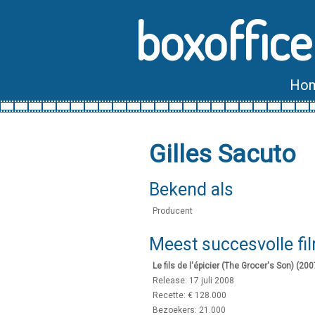
boxoffice
Ho
Gilles Sacuto
Bekend als
Producent
Meest succesvolle fi
Le fils de l'épicier (The Grocer's Son) (200
Release: 17 juli 2008
Recette: € 128.000
Bezoekers: 21.000