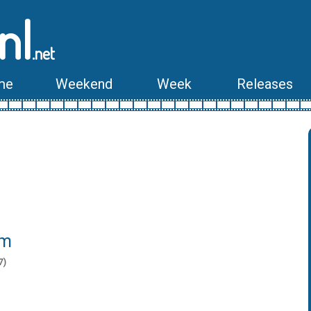
nl
.net
me
Weekend
Week
Releases
lm
7)