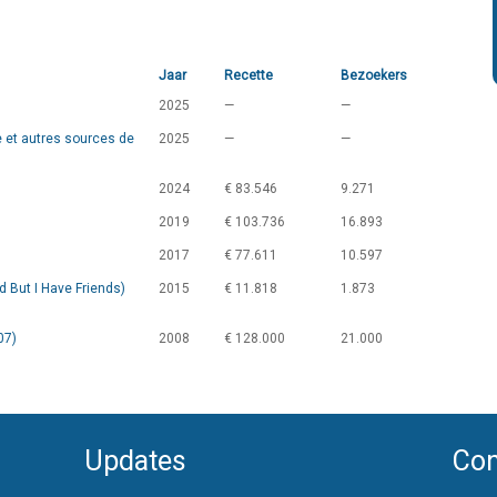
Jaar
Recette
Bezoekers
2025
—
—
e et autres sources de
2025
—
—
2024
€ 83.546
9.271
2019
€ 103.736
16.893
2017
€ 77.611
10.597
d But I Have Friends)
2015
€ 11.818
1.873
07)
2008
€ 128.000
21.000
Updates
Con