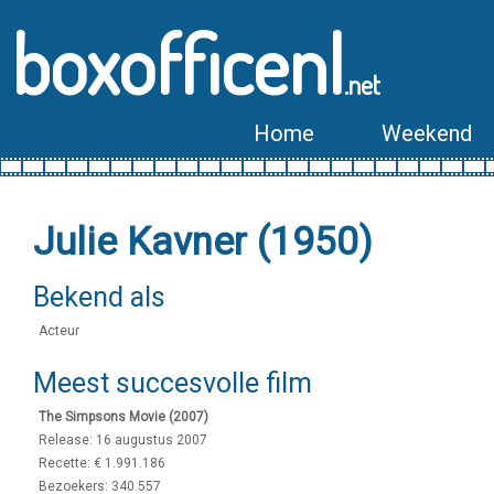
boxofficenl
.net
Home
Weekend
Julie Kavner (1950)
Bekend als
Acteur
Meest succesvolle film
The Simpsons Movie (2007)
Release: 16 augustus 2007
Recette: € 1.991.186
Bezoekers: 340.557