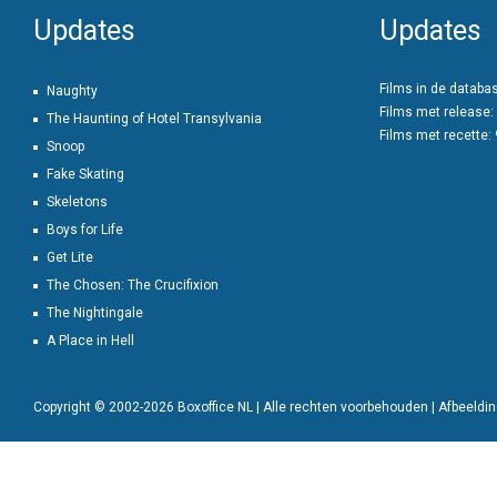
Updates
Updates
Films in de databa
Naughty
Films met release:
The Haunting of Hotel Transylvania
Films met recette:
Snoop
Fake Skating
Skeletons
Boys for Life
Get Lite
The Chosen: The Crucifixion
The Nightingale
A Place in Hell
Copyright © 2002-2026 Boxoffice NL | Alle rechten voorbehouden | Afbeeld