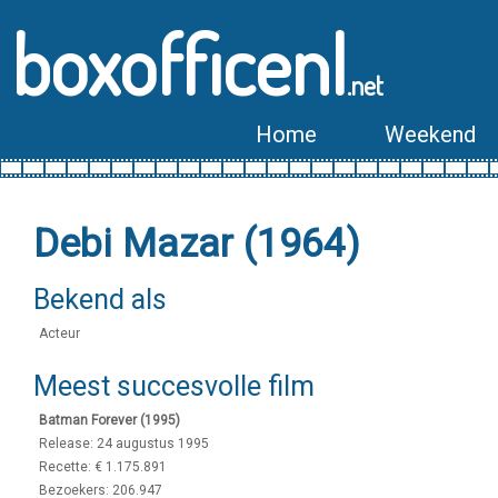
boxofficenl
.net
Home
Weekend
Debi Mazar (1964)
Bekend als
Acteur
Meest succesvolle film
Batman Forever (1995)
Release: 24 augustus 1995
Recette: € 1.175.891
Bezoekers: 206.947