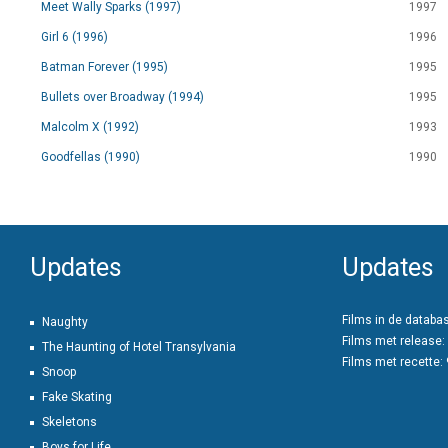
Meet Wally Sparks (1997)
1997
Girl 6 (1996)
1996
Batman Forever (1995)
1995
Bullets over Broadway (1994)
1995
Malcolm X (1992)
1993
Goodfellas (1990)
1990
Updates
Updates
Films in de databa
Naughty
Films met release:
The Haunting of Hotel Transylvania
Films met recette:
Snoop
Fake Skating
Skeletons
Boys for Life