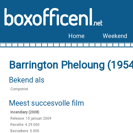
boxofficenl
.net
Home
Weekend
Barrington Pheloung (19
Bekend als
Componist
Meest succesvolle film
Incendiary (2008)
Release: 15 januari 2009
Recette: € 29.000
Bezoekers: 5.000