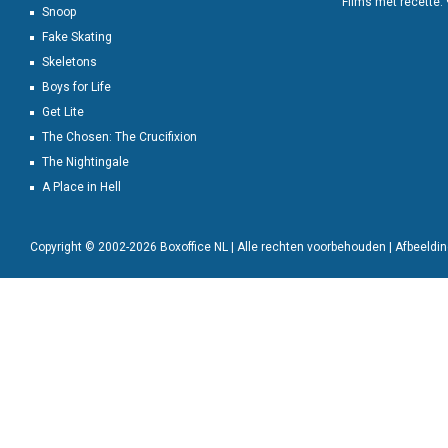
Films met recette:
Snoop
Fake Skating
Skeletons
Boys for Life
Get Lite
The Chosen: The Crucifixion
The Nightingale
A Place in Hell
Copyright © 2002-2026 Boxoffice NL | Alle rechten voorbehouden | Afbeeld