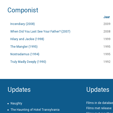
Componist
Jaar
Incendiary (2008)
2009
When Did You Last See Your Father? (2007)
2008
Hilary and Jackie (1998)
1999
The Mangler (1995)
1995
Nostradamus (1994)
1995
Truly Madly Deeply (1990)
1992
Updates
Updates
Films in de databa
Naughty
Films met release:
The Haunting of Hotel Transylvania