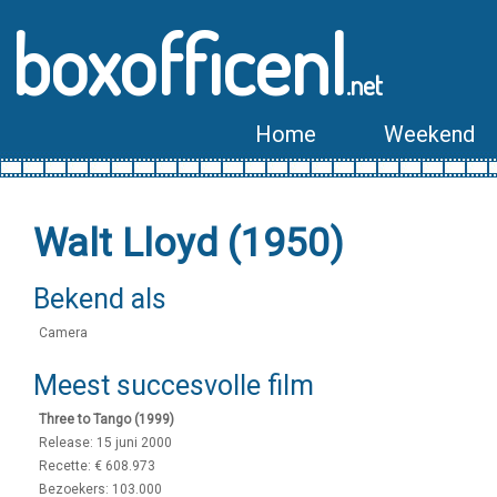
boxofficenl
.net
Home
Weekend
Walt Lloyd (1950)
Bekend als
Camera
Meest succesvolle film
Three to Tango (1999)
Release: 15 juni 2000
Recette: € 608.973
Bezoekers: 103.000