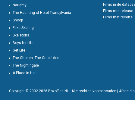
Films in de databa
Naughty
Films met release:
The Haunting of Hotel Transylvania
Films met recette:
Snoop
Fake Skating
Skeletons
Boys for Life
Get Lite
The Chosen: The Crucifixion
The Nightingale
A Place in Hell
Copyright © 2002-2026 Boxoffice NL | Alle rechten voorbehouden | Afbeeld