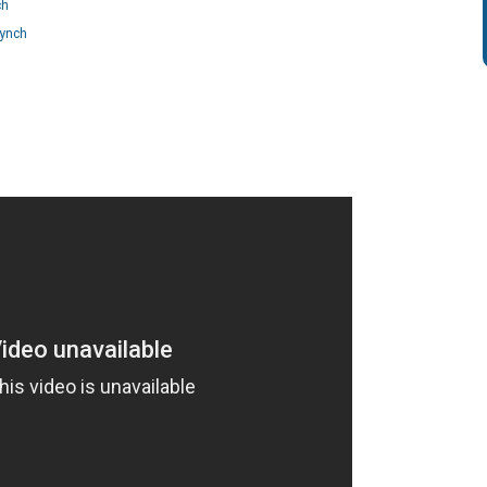
ch
Lynch