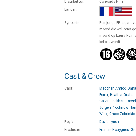
Distributeur:
Concorde Film
Landen:
Synopsis:
Een jonge FBI-agent v
moord die wel eens ge
moord op Laura Palmer
belicht wordt.
Cast & Crew
Cast:
Mädchen Amick
,
Dana
Ferrer
,
Heather Graha
Calvin Lockhart
,
David
Jürgen Prochnow
,
Har
Wise
,
Grace Zabriskie
Regie:
David Lynch
Productie:
Francis Bouygues
,
Gr