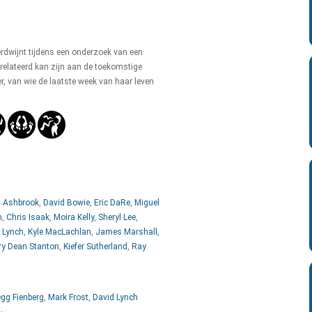
erdwijnt tijdens een onderzoek van een
relateerd kan zijn aan de toekomstige
, van wie de laatste week van haar leven
 Ashbrook
,
David Bowie
,
Eric DaRe
,
Miguel
m
,
Chris Isaak
,
Moira Kelly
,
Sheryl Lee
,
 Lynch
,
Kyle MacLachlan
,
James Marshall
,
ry Dean Stanton
,
Kiefer Sutherland
,
Ray
egg Fienberg
,
Mark Frost
,
David Lynch