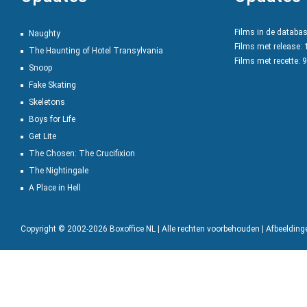
Films in de databa
Naughty
Films met release:
The Haunting of Hotel Transylvania
Films met recette: 
Snoop
Fake Skating
Skeletons
Boys for Life
Get Lite
The Chosen: The Crucifixion
The Nightingale
A Place in Hell
Copyright © 2002-2026 Boxoffice NL | Alle rechten voorbehouden | Afbeeldin