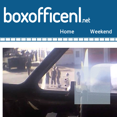
boxofficenl
.net
Home
Weekend