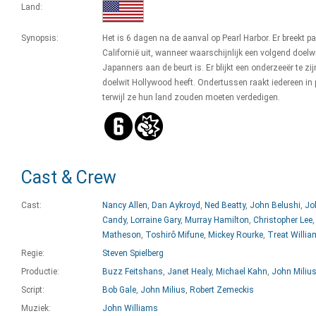
Land:
Synopsis:
Het is 6 dagen na de aanval op Pearl Harbor. Er breekt pa
Californië uit, wanneer waarschijnlijk een volgend doelw
Japanners aan de beurt is. Er blijkt een onderzeeër te zij
doelwit Hollywood heeft. Ondertussen raakt iedereen in 
terwijl ze hun land zouden moeten verdedigen.
Cast & Crew
Cast:
Nancy Allen
,
Dan Aykroyd
,
Ned Beatty
,
John Belushi
,
Jo
Candy
,
Lorraine Gary
,
Murray Hamilton
,
Christopher Lee
Matheson
,
Toshirô Mifune
,
Mickey Rourke
,
Treat Willi
Regie:
Steven Spielberg
Productie:
Buzz Feitshans
,
Janet Healy
,
Michael Kahn
,
John Miliu
Script:
Bob Gale
,
John Milius
,
Robert Zemeckis
Muziek:
John Williams