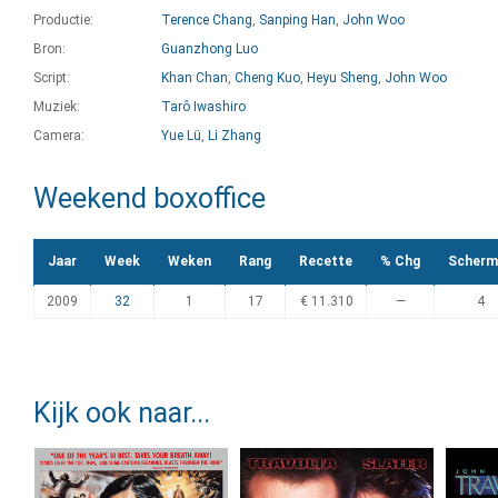
Productie:
Terence Chang
,
Sanping Han
,
John Woo
Bron:
Guanzhong Luo
Script:
Khan Chan
,
Cheng Kuo
,
Heyu Sheng
,
John Woo
Muziek:
Tarô Iwashiro
Camera:
Yue Lü
,
Li Zhang
Weekend boxoffice
Jaar
Week
Weken
Rang
Recette
% Chg
Scherm
2009
32
1
17
€ 11.310
—
4
Kijk ook naar...