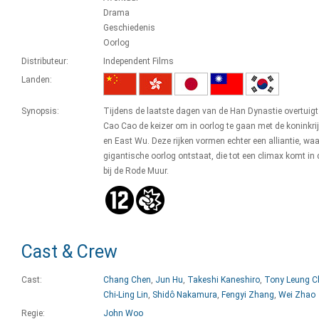
Drama
Geschiedenis
Oorlog
Distributeur:
Independent Films
Landen:
Synopsis:
Tijdens de laatste dagen van de Han Dynastie overtuigt
Cao Cao de keizer om in oorlog te gaan met de koninkri
en East Wu. Deze rijken vormen echter een alliantie, wa
gigantische oorlog ontstaat, die tot een climax komt in 
bij de Rode Muur.
Cast & Crew
Cast:
Chang Chen
,
Jun Hu
,
Takeshi Kaneshiro
,
Tony Leung C
Chi-Ling Lin
,
Shidô Nakamura
,
Fengyi Zhang
,
Wei Zhao
Regie:
John Woo