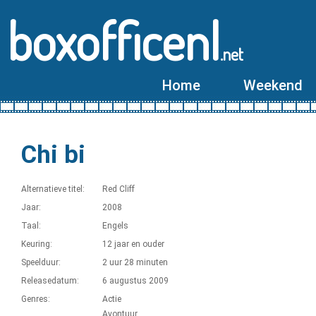
boxofficenl
.net
Home
Weekend
Chi bi
Alternatieve titel:
Red Cliff
Jaar:
2008
Taal:
Engels
Keuring:
12 jaar en ouder
Speelduur:
2 uur 28 minuten
Releasedatum:
6 augustus 2009
Genres:
Actie
Avontuur