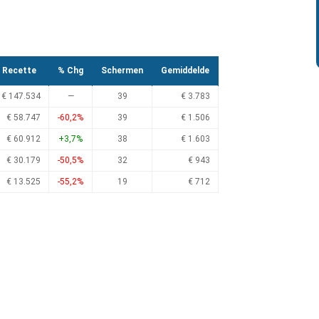
Recette
% Chg
Schermen
Gemiddelde
€ 147.534
—
39
€ 3.783
€ 58.747
-60,2%
39
€ 1.506
€ 60.912
+3,7%
38
€ 1.603
€ 30.179
-50,5%
32
€ 943
€ 13.525
-55,2%
19
€ 712