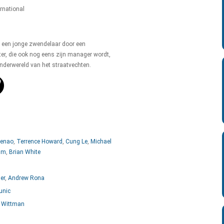
ernational
t een jonge zwendelaar door een
ter, die ook nog eens zijn manager wordt,
onderwereld van het straatvechten.
Henao
,
Terrence Howard
,
Cung Le
,
Michael
um
,
Brian White
er
,
Andrew Rona
unic
 Wittman