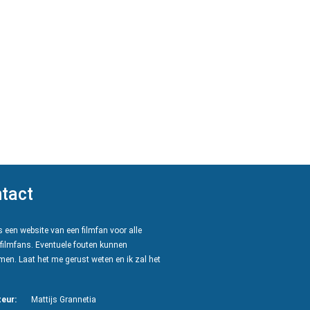
tact
 een website van een filmfan voor alle
filmfans. Eventuele fouten kunnen
en. Laat het me gerust weten en ik zal het
eur:
Mattijs Grannetia