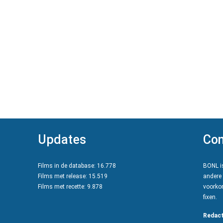
Updates
Con
Films in de database: 16.778
BONL is
Films met release: 15.519
andere 
Films met recette: 9.878
voorkom
fixen.
Redact