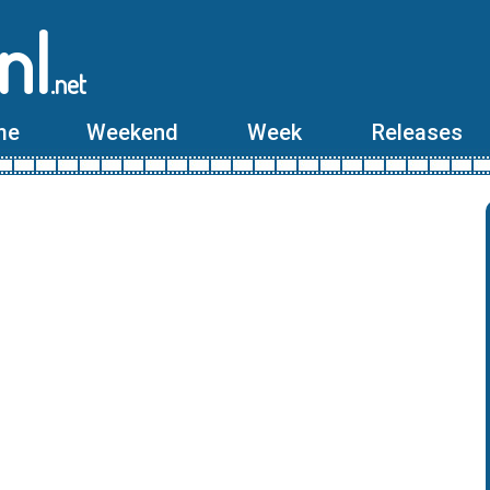
nl
.net
me
Weekend
Week
Releases