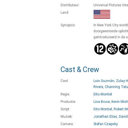
Distributeur:
Universal Pictures Int
Land:
Synopsis:
In New York City word
doorgewinterde oplich
geïntroduceerd in de 
Cast & Crew
Cast:
Luis Guzmán
,
Zulay 
Rivera
,
Channing Tat
Regie:
Dito Montiel
Productie:
Lisa Bruce
,
Kevin Mish
Script:
Dito Montiel
,
Robert M
Muziek:
Jonathan Elias
,
David
Camera:
Stefan Czapsky