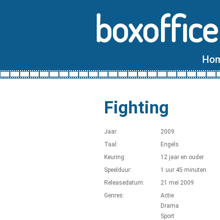
boxoffice
Ho
Fighting
Jaar:
2009
Taal:
Engels
Keuring:
12 jaar en ouder
Speelduur:
1 uur 45 minuten
Releasedatum:
21 mei 2009
Genres:
Actie
Drama
Sport