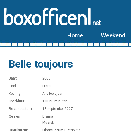
boxofficenl
.net
Home
Weekend
Belle toujours
Jaar:
2006
Taal:
Frans
Keuring:
Alle leeftijden
Speelduur:
1 uur 8 minuten
Releasedatum:
13 september 2007
Genres:
Drama
Muziek
Distributeur:
Filmmuseum Distributie