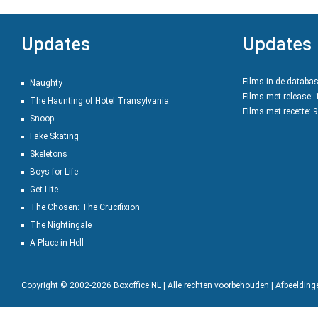
Updates
Updates
Films in de databa
Naughty
Films met release:
The Haunting of Hotel Transylvania
Films met recette: 
Snoop
Fake Skating
Skeletons
Boys for Life
Get Lite
The Chosen: The Crucifixion
The Nightingale
A Place in Hell
Copyright © 2002-2026 Boxoffice NL | Alle rechten voorbehouden | Afbeeldin