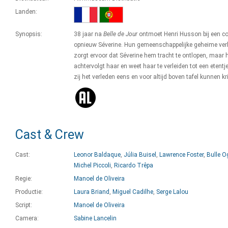
Landen:
Synopsis:
38 jaar na
Belle de Jour
ontmoet Henri Husson bij een co
opnieuw Séverine. Hun gemeenschappelijke geheime ver
zorgt ervoor dat Séverine hem tracht te ontlopen, maar h
achtervolgt haar en weet haar te verleiden tot een etentj
zij het verleden eens en voor altijd boven tafel kunnen kr
Cast & Crew
Cast:
Leonor Baldaque
,
Júlia Buisel
,
Lawrence Foster
,
Bulle O
Michel Piccoli
,
Ricardo Trêpa
Regie:
Manoel de Oliveira
Productie:
Laura Briand
,
Miguel Cadilhe
,
Serge Lalou
Script:
Manoel de Oliveira
Camera:
Sabine Lancelin