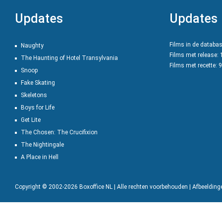
Updates
Updates
Films in de databa
Naughty
Films met release:
The Haunting of Hotel Transylvania
Films met recette: 
Snoop
Fake Skating
Skeletons
Boys for Life
Get Lite
The Chosen: The Crucifixion
The Nightingale
A Place in Hell
Copyright © 2002-2026 Boxoffice NL | Alle rechten voorbehouden | Afbeeldin