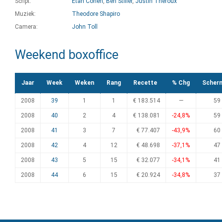
Script:
Etan Cohen
,
Ben Stiller
,
Justin Theroux
Muziek:
Theodore Shapiro
Camera:
John Toll
Weekend boxoffice
Jaar
Week
Weken
Rang
Recette
% Chg
Scher
2008
39
1
1
€ 183.514
—
59
2008
40
2
4
€ 138.081
-24,8%
59
2008
41
3
7
€ 77.407
-43,9%
60
2008
42
4
12
€ 48.698
-37,1%
47
2008
43
5
15
€ 32.077
-34,1%
41
2008
44
6
15
€ 20.924
-34,8%
37