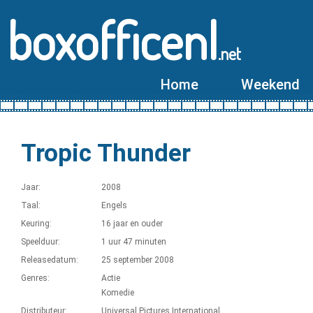
boxofficenl
.net
Home
Weekend
Tropic Thunder
Jaar:
2008
Taal:
Engels
Keuring:
16 jaar en ouder
Speelduur:
1 uur 47 minuten
Releasedatum:
25 september 2008
Genres:
Actie
Komedie
Distributeur:
Universal Pictures International