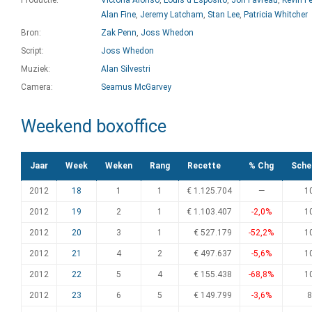
Productie:
Victoria Alonso
,
Louis d'Esposito
,
Jon Favreau
,
Kevin F
Alan Fine
,
Jeremy Latcham
,
Stan Lee
,
Patricia Whitcher
Bron:
Zak Penn
,
Joss Whedon
Script:
Joss Whedon
Muziek:
Alan Silvestri
Camera:
Seamus McGarvey
Weekend boxoffice
Jaar
Week
Weken
Rang
Recette
% Chg
Sche
2012
18
1
1
€ 1.125.704
—
1
2012
19
2
1
€ 1.103.407
-2,0%
1
2012
20
3
1
€ 527.179
-52,2%
1
2012
21
4
2
€ 497.637
-5,6%
1
2012
22
5
4
€ 155.438
-68,8%
1
2012
23
6
5
€ 149.799
-3,6%
8