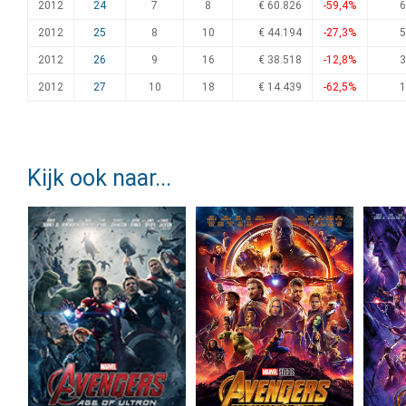
2012
24
7
8
€ 60.826
-59,4%
6
2012
25
8
10
€ 44.194
-27,3%
5
2012
26
9
16
€ 38.518
-12,8%
3
2012
27
10
18
€ 14.439
-62,5%
1
Kijk ook naar...