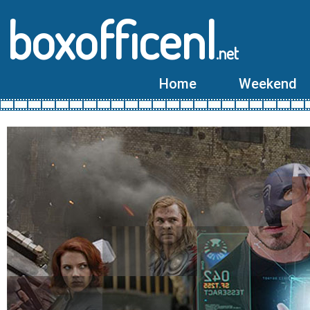
boxofficenl
.net
Home
Weekend