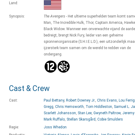
Land:
Synopsis:
The Avengers
- Het ultieme superhelden team komt same
Man, The Incredible Hulk, Thor, Captain America, Hawke
Black Widow. Wanneer een onverwachte vijand de aarde
bedreigt, brengt Nick Fury, leider van een geheime
spionnenorganisatie (S.H.I.E.L.D.), een uitzonderlijk maa
ijzersterk team samen om de wereld te redden van de
ondergang.
Cast & Crew
Cast:
Paul Bettany
,
Robert Downey Jr.
,
Chris Evans
,
Lou Ferri
Gregg
,
Chris Hemsworth
,
Tom Hiddleston
,
Samuel L. J
Scarlett Johansson
,
Stan Lee
,
Gwyneth Paltrow
,
Jeremy
Mark Ruffalo
,
Stellan Skarsgård
,
Cobie Smulders
Regie:
Joss Whedon