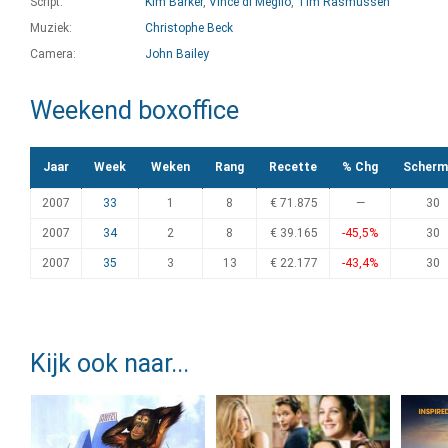
Script:
Kim Barker
,
Vince di Meglio
,
Tim Rasmussen
Muziek:
Christophe Beck
Camera:
John Bailey
Weekend boxoffice
Jaar
Week
Weken
Rang
Recette
% Chg
Scherm
2007
33
1
8
€ 71.875
—
30
2007
34
2
8
€ 39.165
-45,5%
30
2007
35
3
13
€ 22.177
-43,4%
30
Kijk ook naar...