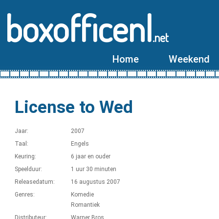
boxofficenl
.net
Home
Weekend
License to Wed
Jaar:
2007
Taal:
Engels
Keuring:
6 jaar en ouder
Speelduur:
1 uur 30 minuten
Releasedatum:
16 augustus 2007
Genres:
Komedie
Romantiek
Distributeur:
Warner Bros.