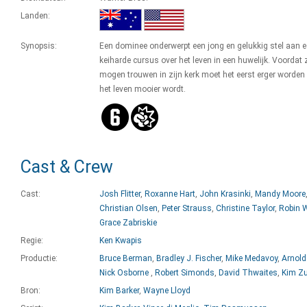
Landen:
Synopsis:
Een dominee onderwerpt een jong en gelukkig stel aan 
keiharde cursus over het leven in een huwelijk. Voordat z
mogen trouwen in zijn kerk moet het eerst erger worden
het leven mooier wordt.
Cast & Crew
Cast:
Josh Flitter
,
Roxanne Hart
,
John Krasinki
,
Mandy Moore
Christian Olsen
,
Peter Strauss
,
Christine Taylor
,
Robin W
Grace Zabriskie
Regie:
Ken Kwapis
Productie:
Bruce Berman
,
Bradley J. Fischer
,
Mike Medavoy
,
Arnold
Nick Osborne
,
Robert Simonds
,
David Thwaites
,
Kim Zu
Bron:
Kim Barker
,
Wayne Lloyd