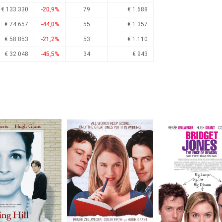
€ 133.330
-20,9%
79
€ 1.688
€ 74.657
-44,0%
55
€ 1.357
€ 58.853
-21,2%
53
€ 1.110
€ 32.048
-45,5%
34
€ 943