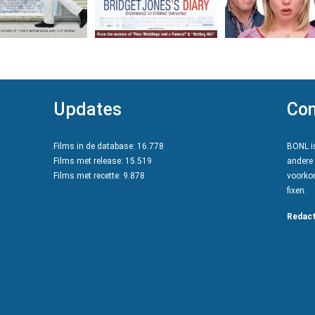
Updates
Con
Films in de database: 16.778
BONL is
Films met release: 15.519
andere 
Films met recette: 9.878
voorkom
fixen.
Redact