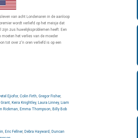
desleven van acht Londenaren in de aanloop
premier wordt verliefd op het meisje dat
jl zijn zus huwelijksproblemen heeft. Een
on moeten het verlies van de moeder
on tot over z'n oren verliefd is op een
etel Ejiofor
,
Colin Firth
,
Gregor Fisher
,
 Grant
,
Keira Knightley
,
Laura Linney
,
Liam
an Rickman
,
Emma Thompson
,
Billy Bob
in
,
Eric Fellner
,
Debra Hayward
,
Duncan