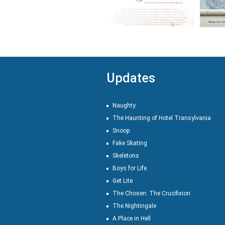
Updates
Naughty
The Haunting of Hotel Transylvania
Snoop
Fake Skating
Skeletons
Boys for Life
Get Lite
The Chosen: The Crucifixion
The Nightingale
A Place in Hell