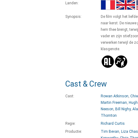
Landen:
Synopsis:
De film volgt het lief
naar kerst. De nieuwe 
hem thee brengt, terwi
vader en zijn stiefzo
verwerken terwijl de zo
klasgenote.
Cast & Crew
Cast:
Rowan Atkinson
,
Chiw
Martin Freeman
,
Hugh
Neeson
,
Bill Nighy
,
Al
Thornton
Regie:
Richard Curtis
Productie:
Tim Bevan
,
Liza Chas