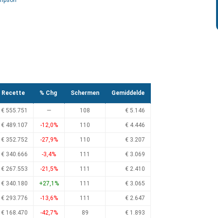
ompson
Recette
% Chg
Schermen
Gemiddelde
€ 555.751
—
108
€ 5.146
€ 489.107
-12,0%
110
€ 4.446
€ 352.752
-27,9%
110
€ 3.207
€ 340.666
-3,4%
111
€ 3.069
€ 267.553
-21,5%
111
€ 2.410
€ 340.180
+27,1%
111
€ 3.065
€ 293.776
-13,6%
111
€ 2.647
€ 168.470
-42,7%
89
€ 1.893