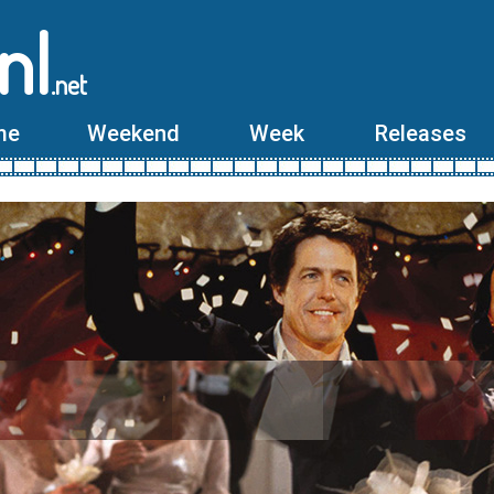
nl
.net
me
Weekend
Week
Releases