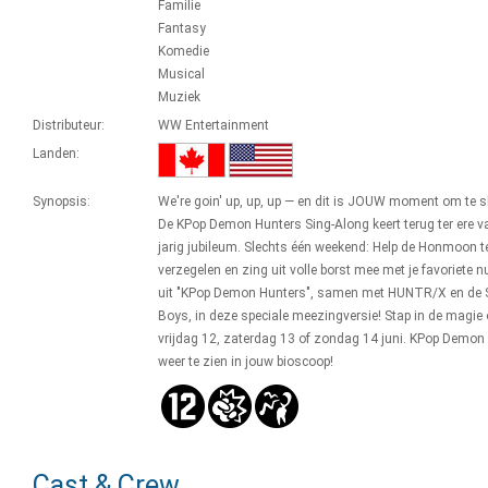
Familie
Fantasy
Komedie
Musical
Muziek
Distributeur:
WW Entertainment
Landen:
Synopsis:
We're goin' up, up, up — en dit is JOUW moment om te s
De KPop Demon Hunters Sing-Along keert terug ter ere va
jarig jubileum. Slechts één weekend: Help de Honmoon t
verzegelen en zing uit volle borst mee met je favoriete
uit "KPop Demon Hunters", samen met HUNTR/X en de 
Boys, in deze speciale meezingversie! Stap in de magie 
vrijdag 12, zaterdag 13 of zondag 14 juni. KPop Demon
weer te zien in jouw bioscoop!
Cast & Crew