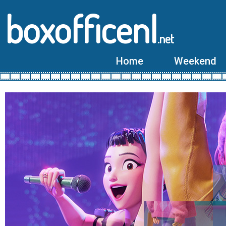
boxofficenl
.net
Home
Weekend